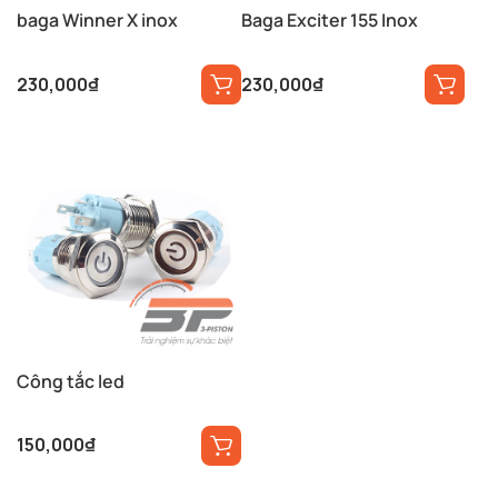
baga Winner X inox
Baga Exciter 155 Inox
230,000
₫
230,000
₫
Công tắc led
150,000
₫