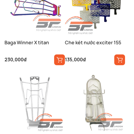
Baga Winner X titan
Che két nước exciter 155
230,000
₫
135,000
₫