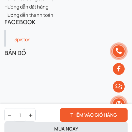
Hướng dẫn đặt hàng
Hướng dẫn thanh toán
FACEBOOK
3piston
BẢN ĐỒ
Che
THÊM VÀO GIỎ HÀNG
két
nước
exciter
MUA NGAY