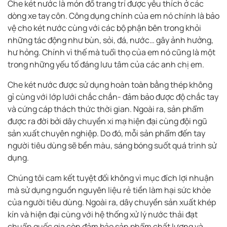
Che két nước là món đồ trang trí được yêu thích ở các
dòng xe tay côn. Công dụng chính của em nó chính là bảo
vệ cho két nước cùng với các bộ phận bên trong khỏi
những tác động như bùn, sỏi, đá, nước… gây ảnh hưởng,
hư hỏng. Chính vì thế mà tuổi thọ của em nó cũng là một
trong những yếu tố đáng lưu tâm của các anh chị em.
Che két nước được sử dụng hoàn toàn bằng thép không
gỉ cùng với lớp lưới chắc chắn- đảm bảo được độ chắc tay
và cứng cáp thách thức thời gian. Ngoài ra, sản phẩm
được ra đời bởi dây chuyền xi mạ hiện đại cùng đội ngũ
sản xuất chuyên nghiệp. Do đó, mỗi sản phẩm đến tay
người tiêu dùng sẽ bền màu, sáng bóng suốt quá trình sử
dụng.
Chúng tôi cam kết tuyệt đối không vì mục đích lợi nhuận
mà sử dụng nguồn nguyên liệu rẻ tiền làm hại sức khỏe
của người tiêu dùng. Ngoài ra, dây chuyền sản xuất khép
kín và hiện đại cùng với hệ thống xử lý nước thải đạt
chuẩn quốc gia còn đảm bảo sản phẩm chất lượng và