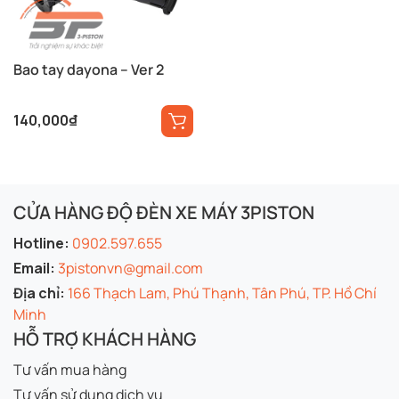
Bao tay dayona – Ver 2
140,000
₫
CỬA HÀNG ĐỘ ĐÈN XE MÁY 3PISTON
Hotline:
0902.597.655
Email:
3pistonvn@gmail.com
Địa chỉ:
166 Thạch Lam, Phú Thạnh, Tân Phú, TP. Hồ Chí
Minh
HỖ TRỢ KHÁCH HÀNG
Tư vấn mua hàng
Tư vấn sử dụng dịch vụ