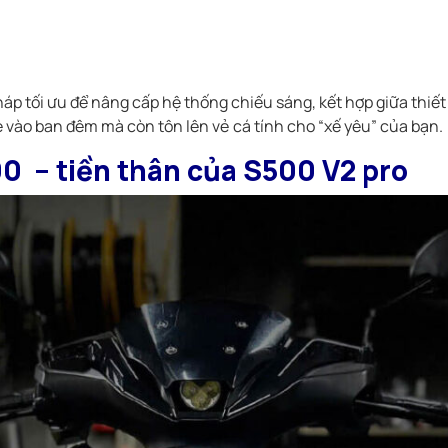
háp tối ưu để nâng cấp hệ thống chiếu sáng, kết hợp giữa thiết
e vào ban đêm mà còn tôn lên vẻ cá tính cho “xế yêu” của bạn.
0 – tiền thân của S500 V2 pro