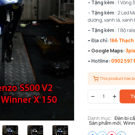
– Tặng kèm
: 1 Vòng
–
Tặng kèm
: 2 Led M
dương, xanh lá, xanh 
– Tặng kèm
: 1 Bộ ra
–
Địa chỉ:
166 Thạch 
–
Google Maps:
3pi
–
Hotline:
0902 597 
This product has 
Bi
T
S500
V2
Cho
Xe
Danh mục:
Đèn bi cầ
Winner
Sản phẩm mới
,
Winn
X
quantity