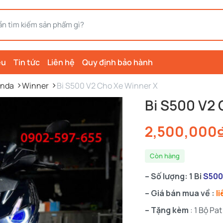
ệu
Tin tức
Liên hệ
Quy định bảo hành
nda
Winner
Bi S500 V2 Cho Xe Winner X
Bi S500 V2 
2,500,000
Còn hàng
– Số lượng: 1 Bi
S500
– Giá bán mua về :
li
– Tặng kèm
: 1 Bộ P