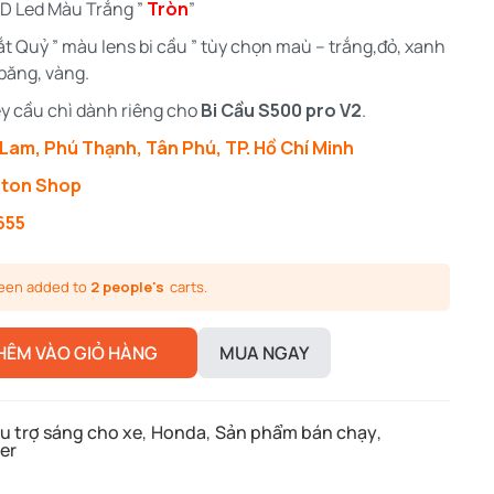
 3D Led Màu Trắng ”
Tròn
”
ắt Quỷ ” màu lens bi cầu ” tùy chọn maù – trắng,đỏ, xanh
băng, vàng.
ley cầu chì dành riêng cho
Bi Cầu S500 pro V2
.
Lam, Phú Thạnh, Tân Phú, TP. Hồ Chí Minh
ston Shop
655
been added to
2 people's
carts.
HÊM VÀO GIỎ HÀNG
MUA NGAY
u trợ sáng cho xe
,
Honda
,
Sản phẩm bán chạy
,
er