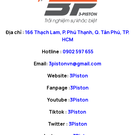
Địa chỉ :
166 Thạch Lam, P. Phú Thạnh, Q. Tân Phú, TP.
HCM
Hotline :
0902 597 655
Email:
3pistonvn@gmail.com
Website:
3Piston
Fanpage :
3Piston
Youtube :
3Piston
Tiktok :
3Piston
Twitter :
3Piston