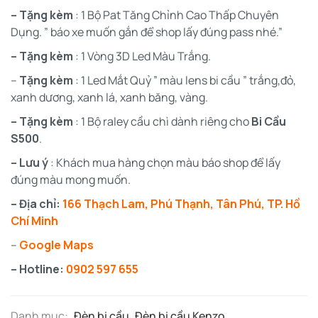
– Tặng kèm
: 1 Bộ Pat Tăng Chỉnh Cao Thấp Chuyên
Dụng. ” báo xe muốn gắn để shop lấy đúng pass nhé.”
– Tặng kèm
: 1 Vòng 3D Led Màu Trắng.
–
Tặng kèm
: 1 Led Mắt Quỷ ” màu lens bi cầu ” trắng,đỏ,
xanh dương, xanh lá, xanh băng, vàng.
– Tặng kèm
: 1 Bộ raley cầu chì dành riêng cho
Bi Cầu
S500
.
– Lưu ý
: Khách mua hàng chọn màu báo shop để lấy
đúng màu mong muốn.
– Địa chỉ:
166 Thạch Lam, Phú Thạnh, Tân Phú, TP. Hồ
Chí Minh
–
Google Maps
– Hotline:
0902 597 655
Danh mục:
Đèn bi cầu
,
Đèn bi cầu Kenzo