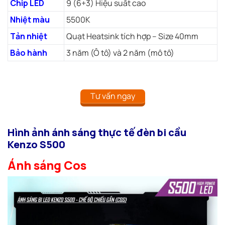
Chip LED
9 (6+3) Hiệu suất cao
Nhiệt màu
5500K
Tản nhiệt
Quạt Heatsink tích hợp – Size 40mm
Bảo hành
3 năm (Ô tô) và 2 năm (mô tô)
Tư vấn ngay
Hình ảnh ánh sáng thực tế đèn bi cầu
Kenzo S500
Ánh sáng Cos