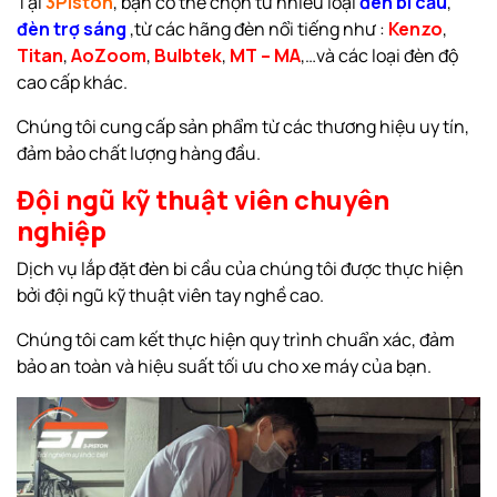
Tại
3Piston
, bạn có thể chọn từ nhiều loại
đèn bi cầu
,
đèn trợ sáng
,từ các hãng đèn nổi tiếng như :
Kenzo
,
Titan
,
AoZoom
,
Bulbtek
,
MT – MA
,…và các loại đèn độ
cao cấp khác.
Chúng tôi cung cấp sản phẩm từ các thương hiệu uy tín,
đảm bảo chất lượng hàng đầu.
Đội ngũ kỹ thuật viên chuyên
nghiệp
Dịch vụ lắp đặt đèn bi cầu của chúng tôi được thực hiện
bởi đội ngũ kỹ thuật viên tay nghề cao.
Chúng tôi cam kết thực hiện quy trình chuẩn xác, đảm
bảo an toàn và hiệu suất tối ưu cho xe máy của bạn.