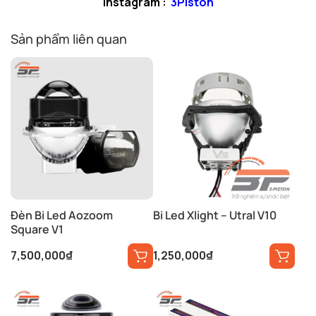
Instagram :
3Piston
Sản phẩm liên quan
Đèn Bi Led Aozoom
Bi Led Xlight – Utral V10
Square V1
7,500,000
₫
1,250,000
₫