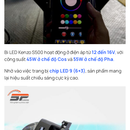
Bi LED Kenzo S500 hoạt động ở điện áp từ
12 đến 16V
,
với
công suất
45W ở chế độ Cos
và
55W ở chế độ Pha
.
Nhờ vào việc trang bị
chip LED 9 (6+3)
, sản phẩm mang
lại hiệu suất chiếu sáng cực kỳ cao.