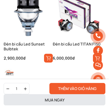
Đèn bi cầu Led Sunset
Đèn bi cầu Led TITAN F150
Bulbtek
2,900,000
₫
6,000,000
₫
Đèn
THÊM VÀO GIỎ HÀNG
Bi
Cầu
Led
MUA NGAY
Kenzo
S500