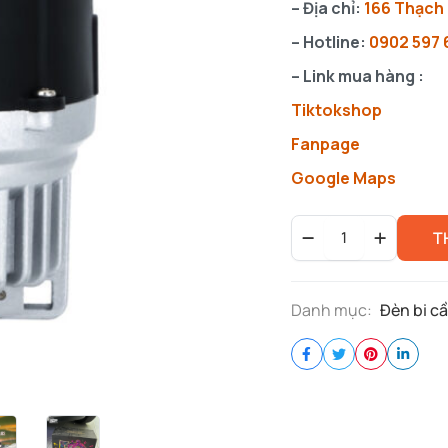
– Địa chỉ:
166 Thạch 
– Hotline:
0902 597 
– Link mua hàng :
Tiktoksho
p
Fanpage
Google Maps
Đèn
T
bi
gầm
Ô
tô
Danh mục:
Đèn bi c
Blackhole
Helios
Bulbtek
quantity