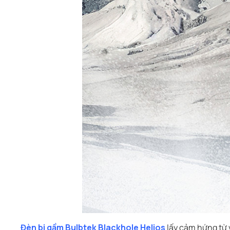
Đèn bi gầm Bulbtek Blackhole Helios
lấy cảm hứng từ v