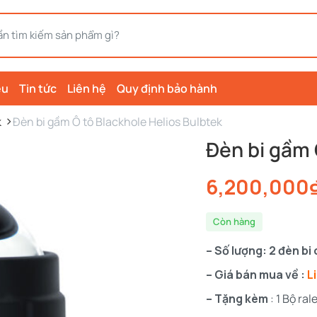
ệu
Tin tức
Liên hệ
Quy định bảo hành
k
Đèn bi gầm Ô tô Blackhole Helios Bulbtek
Đèn bi gầm 
6,200,000
Còn hàng
– Số lượng: 2 đèn bi
– Giá bán mua về :
L
– Tặng kèm
: 1 Bộ ra