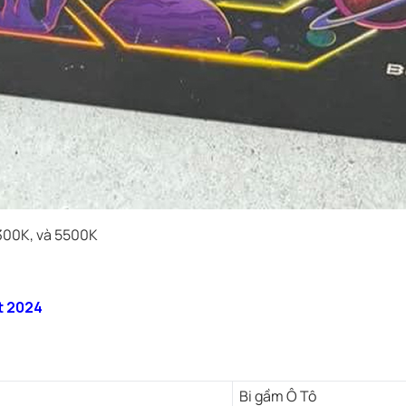
300K, và 5500K
t 2024
Bi gầm Ô Tô