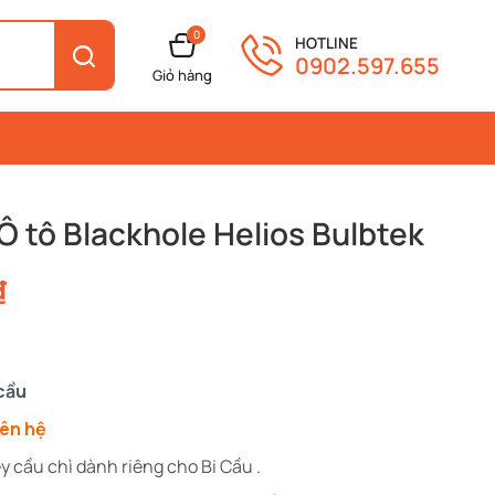
0
HOTLINE
0902.597.655
Giỏ hàng
Ô tô Blackhole Helios Bulbtek
₫
 cầu
iên hệ
ley cầu chì dành riêng cho Bi Cầu .