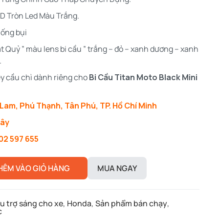
3D Tròn Led Màu Trắng.
hống bụi
ắt Quỷ ” màu lens bi cầu ” trắng – đỏ – xanh dương – xanh
.
ley cầu chì dành riêng cho
Bi Cầu Titan Moto Black Mini
Lam, Phú Thạnh, Tân Phú, TP. Hồ Chí Minh
đây
02 597 655
HÊM VÀO GIỎ HÀNG
MUA NGAY
u trợ sáng cho xe
,
Honda
,
Sản phẩm bán chạy
,
c