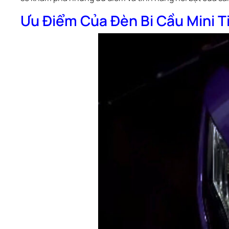
Ưu Điểm Của Đèn Bi Cầu Mini Ti