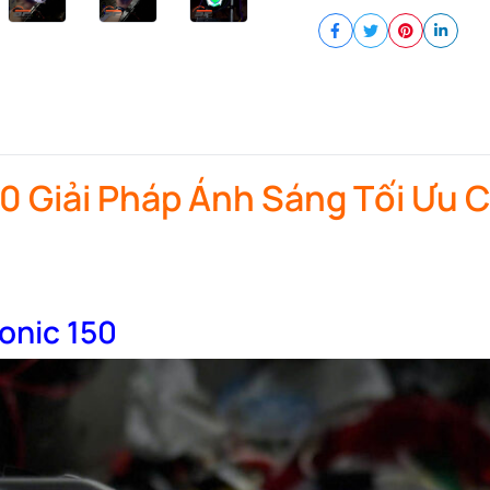
Titan
Black
2.0
quantity
50 Giải Pháp Ánh Sáng Tối Ưu 
Sonic 150