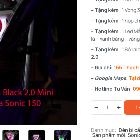
– Tặng kèm
: 1 Vòng 
– Tặng kèm
: 1 hộp c
–
Tặng kèm
: 1 Led M
lá – xanh băng – vàng
– Tặng kèm
: 1 Bộ ra
2.0
.
– Địa chỉ:
166 Thạch 
–
Google Maps
.
Tại 
– Hotline Tư Vấn:
09
Bi
T
Cầu
Mini
Xe
Sonic
Danh mục:
Đèn bi cầ
150
Sản phẩm mới
,
Soni
-