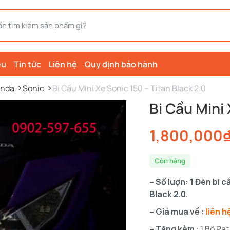
ệu
Tin tức
Liên hệ
Quy định bảo hành
nda
Sonic
Bi Cầu Mini Xe Sonic 150 – Titan Black 2.0
Bi Cầu Mini 
1,800,000
Còn hàng
– Số lượn: 1 Đèn bi 
Black 2.0.
– Giá mua về :
liên h
– Tặng kèm
: 1 Bộ P