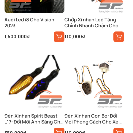
Audi Led i8 Cho Vision
Chớp Xi nhan Led Tăng
2023
Chỉnh Nhanh Chậm Cho
Xe Máy
1,500,000
₫
110,000
₫
Đèn Xinhan Spirit Beast
Đèn Xinhan Con Bọ: Đổi
L17: Đổi Mới Ánh Sáng Cho
Mới Phong Cách Cho Xe
Xe Của Bạn
Máy Của Bạn
350,000
₫
110,000
₫