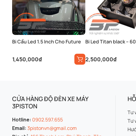
Bi Cầu Led 1.5 Inch Cho Future
Bi Led Titan black – 6
1,450,000
₫
2,500,000
₫
CỬA HÀNG ĐỘ ĐÈN XE MÁY
HỖ
3PISTON
Tư 
Hotline:
0902.597.655
Tư 
Email:
3pistonvn@gmail.com
Hướ