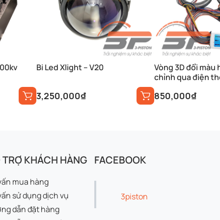
000kv
Bi Led Xlight – V20
Vòng 3D đổi màu 
chỉnh qua điện th
3,250,000
₫
850,000
₫
 TRỢ KHÁCH HÀNG
FACEBOOK
vấn mua hàng
vấn sử dụng dịch vụ
3piston
ng dẫn đặt hàng