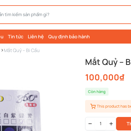
ệu
Tin tức
Liên hệ
Quy định bảo hành
Mắt Quỷ – Bi Cầu
Mắt Quỷ – B
100,000
₫
Còn hàng
This product has 
Mắt
T
Quỷ
-