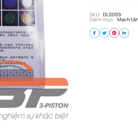
Bi
Cầu
SKU:
DL0009
quantity
Danh mục:
Mạch tăn