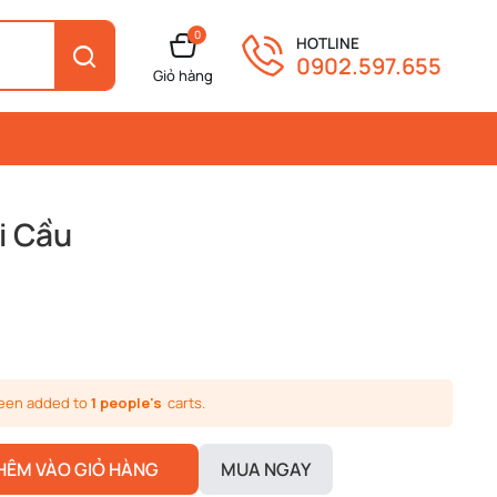
0
HOTLINE
0902.597.655
Giỏ hàng
i Cầu
been added to
1 people's
carts.
HÊM VÀO GIỎ HÀNG
MUA NGAY