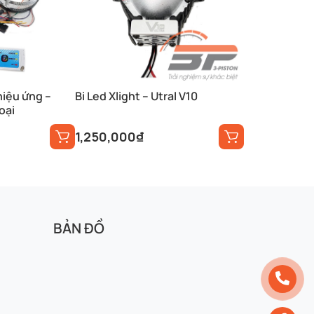
hiệu ứng –
Bi Led Xlight – Utral V10
oại
1,250,000
₫
BẢN ĐỒ