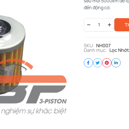
sau mỗi 5000km để lọ
đến động cơ.
Lọc
T
nhớt
Suzuki
INDO
quantity
SKU:
NH007
Danh mục:
Lọc Nhớt