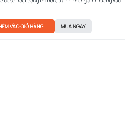
c được hoạt động tốt hơn, tránh những ảnh hưởng xấu
HÊM VÀO GIỎ HÀNG
MUA NGAY