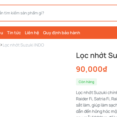
ệu
Tin tức
Liên hệ
Quy định bảo hành
Lọc nhớt Suzuki INDO
Lọc nhớt Su
90,000
₫
Còn hàng
Lọc nhớt Suzuki chín
Raider Fi, Satria Fi, 
sắt làm, giúp làm sạ
dẫn đến hỏng hóc một 