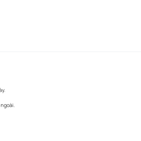
ày.
 ngoài.