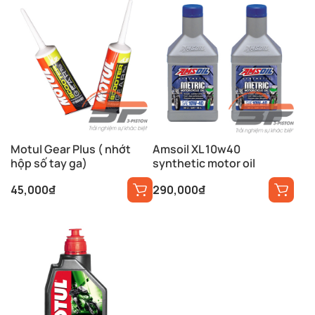
Motul Gear Plus ( nhớt
Amsoil XL 10w40
hộp số tay ga)
synthetic motor oil
45,000
₫
290,000
₫