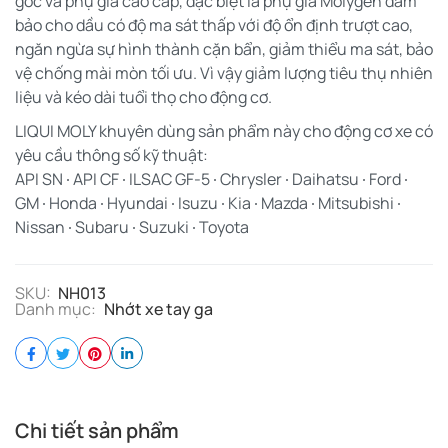
gốc và phụ gia cao cấp, đặc biệt là phụ gia Molygen đảm
bảo cho dầu có độ ma sát thấp với độ ổn định trượt cao,
ngăn ngừa sự hình thành cặn bẩn, giảm thiểu ma sát, bảo
vệ chống mài mòn tối ưu. Vì vậy giảm lượng tiêu thụ nhiên
liệu và kéo dài tuổi thọ cho động cơ.
LIQUI MOLY khuyên dùng sản phẩm này cho động cơ xe có
yêu cầu thông số kỹ thuật:
API SN ∙ API CF ∙ ILSAC GF-5 ∙ Chrysler ∙ Daihatsu ∙ Ford ∙
GM ∙ Honda ∙ Hyundai ∙ Isuzu ∙ Kia ∙ Mazda ∙ Mitsubishi ∙
Nissan ∙ Subaru ∙ Suzuki ∙ Toyota
SKU:
NH013
Danh mục:
Nhớt xe tay ga
Chi tiết sản phẩm