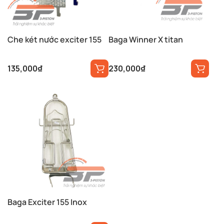
Che két nước exciter 155
Baga Winner X titan
135,000
₫
230,000
₫
Baga Exciter 155 Inox