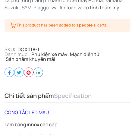
Là phụ tùng trang trí dành cho xe máy Honda, Yamaha,
Suzuki, SYM, Piaggo…vv…An toàn và có tính thẩm mỹ.
This product has been added to
1 people's
carts.
SKU:
DCX018-1
Danh mục:
Phụ kiện xe máy
,
Mạch điện tử
,
Sản phẩm khuyến mãi
Chi tiết sản phẩm
Specification
CÔNG TẮC LED MÀU.
Làm bằng innox cao cấp.