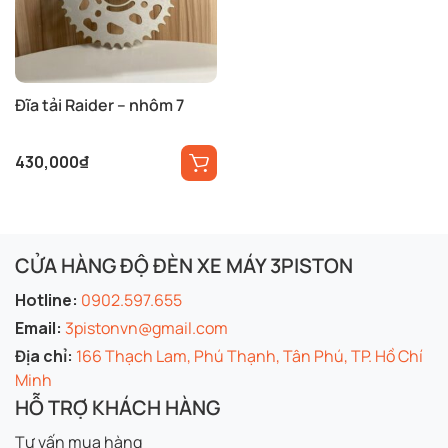
Đĩa tải Raider – nhôm 7
430,000
₫
CỬA HÀNG ĐỘ ĐÈN XE MÁY 3PISTON
Hotline:
0902.597.655
Email:
3pistonvn@gmail.com
Địa chỉ:
166 Thạch Lam, Phú Thạnh, Tân Phú, TP. Hồ Chí
Minh
HỖ TRỢ KHÁCH HÀNG
Tư vấn mua hàng