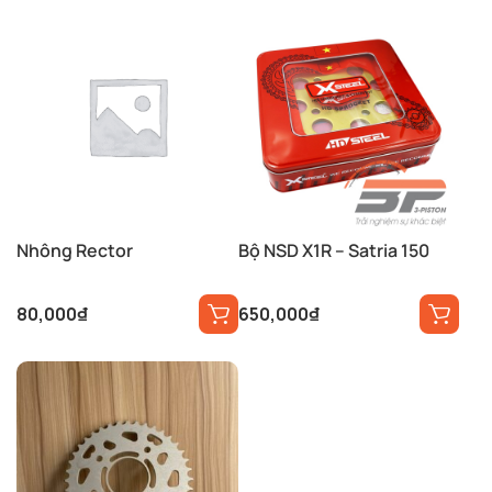
Nhông Rector
Bộ NSD X1R – Satria 150
80,000
₫
650,000
₫