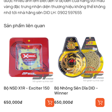
được nhiều anh em biết đến vì độ bền của hãng,với màu
vàng đặc trưng nhận diện thương hiệu không thể không
nhớ tới nhà hãng sên DID LH: 0902 597655
Sản phẩm liên quan
Bộ NSD X1R – Exciter 150
Bộ Nhông Sên Dĩa DID –
Winner
650,000
₫
650,000
₫